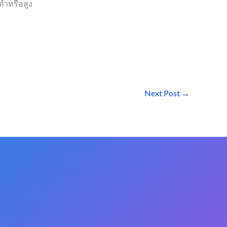
่ำหรือสูง
Next Post
→