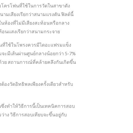
งไมโครโฟนที่ใช้ในการวัดในสาขาดัง
นามเสียงเรียกว่าสนามแรงดัน ฟิลด์นี้
นห้องที่ไม่มีเสียงสะท้อนหรือกลาง
สะท้อนแสงเรียกว่าสนามกระจาย
นที่ใช้ในโพรงควรมีไดอะแฟรมแข็ง
จะมีเส้นผ่านศูนย์กลางน้อยกว่า 5-7%
ด้วย สถานการณ์ที่คล้ายคลึงกันเกิดขึ้น
้องวัดอิทธิพลเพียงครั้งเดียวสำหรับ
ซึ่งทำให้วิธีการนี้เป็นเทคนิคการสอบ
 วิธีการสอบเทียบจะขึ้นอยู่กับ