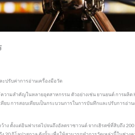
ร
ปรับค่าการอ่านเครื่องมือวัด
ว่ามีความสำคัญในหลายอุตสาหกรรม ตัวอย่างเช่น ยานยนต์ การผลิต H
ทียบ การสอบเทียบเป็นกระบวนการในการบันทึกและปรับการอ่านค่าเค
าง ตั้งแต่อินฟาเรดไปจนถึงอัลตราซาวนด์ จากเฮิรตซ์ที่สิบถึง 20
ึง 20 กิโลปาสกาล ดังนั้น เพื่อให้สามารถทำการวัดเหล่านี้ในช่ว