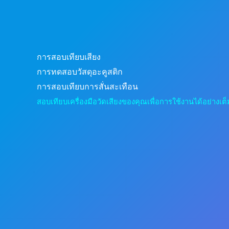
การสอบเทียบเสียง
การทดสอบวัสดุอะคูสติก
การสอบเทียบการสั่นสะเทือน
สอบเทียบเครื่องมือวัดเสียงของคุณเพื่อการใช้งานได้อย่างเต