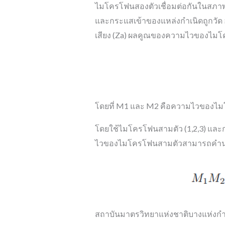
ไมโครโฟนสองตัวเชื่อมต่อกันในสภาพแว
และกระแสเข้าของแหล่งกำเนิดถูกวัด อ
เสียง (Za) ผลคูณของความไวของไมโ
โดยที่ M1 และ M2 คือความไวของไมโ
โดยใช้ไมโครโฟนสามตัว (1,2,3) และกำ
ไวของไมโครโฟนสามตัวสามารถคำนวณ
สถาบันมาตรวิทยาแห่งชาติบางแห่งกำล