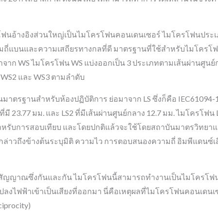
อ้างอิงส่วนใหญ่เป็นไมโครโฟนคอนเดนเซอร์ ไมโครโฟนประเภทนี
ี่แบนและความเสถียรทางกลที่ดี มาตรฐานที่ใช้สำหรับไมโครโฟนวั
จาก WS ไมโครโฟน WS แบ่งออกเป็น 3 ประเภทตามเส้นผ่านศูนย์กลา
1, WS2 และ WS3 ตามลำดับ
าตรฐานสำหรับห้องปฏิบัติการ ย่อมาจาก LS ซึ่งก็คือ IEC61094-1
1 ที่มี 23.77 มม. และ LS2 ที่มีเส้นผ่านศูนย์กลาง 12.7 มม. ไมโครโฟ
สำหรับการสอบเทียบ และโดยปกติแล้วจะใช้โดยสถาบันมาตรวิทยาแห่งช
่าวถึงข้างต้นระบุมิติ ความไว การตอบสนองความถี่ อิมพีแดนซ์เส
สัญญาณซึ่งกันและกัน ไมโครโฟนนี้สามารถทำงานเป็นไมโครโฟ
ลงไฟฟ้าเข้าเป็นเสียงที่ออกมา นี่คือเหตุผลที่ไมโครโฟนคอนเดนเ
ciprocity)