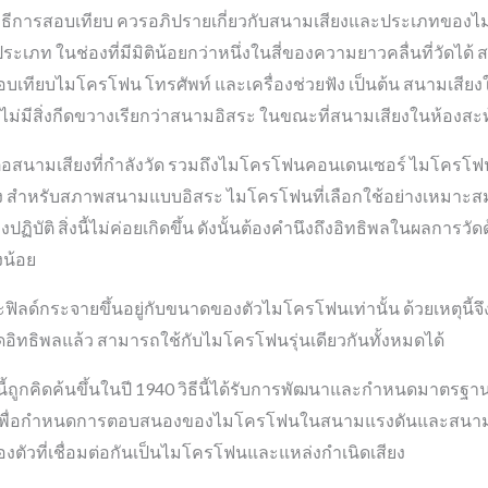
ยวกับวิธีการสอบเทียบ ควรอภิปรายเกี่ยวกับสนามเสียงและประเภทขอ
เภท ในช่องที่มีมิติน้อยกว่าหนึ่งในสี่ของความยาวคลื่นที่วัดได้ ส
อบเทียบไมโครโฟน โทรศัพท์ และเครื่องช่วยฟัง เป็นต้น สนามเสียงใ
ยไม่มีสิ่งกีดขวางเรียกว่าสนามอิสระ ในขณะที่สนามเสียงในห้อง
สนามเสียงที่กำลังวัด รวมถึงไมโครโฟนคอนเดนเซอร์ ไมโครโฟ
สูง สำหรับสภาพสนามแบบอิสระ ไมโครโฟนที่เลือกใช้อย่างเหมาะสม
ิบัติ สิ่งนี้ไม่ค่อยเกิดขึ้น ดังนั้นต้องคำนึงถึงอิทธิพลในผลการวัด
งน้อย
ลด์กระจายขึ้นอยู่กับขนาดของตัวไมโครโฟนเท่านั้น ด้วยเหตุนี้จึงต
อิทธิพลแล้ว สามารถใช้กับไมโครโฟนรุ่นเดียวกันทั้งหมดได้
ีนี้ถูกคิดค้นขึ้นในปี 1940 วิธีนี้ได้รับการพัฒนาและกำหนดมาตรฐาน
สุดเพื่อกำหนดการตอบสนองของไมโครโฟนในสนามแรงดันและสนามว่าง
ัวที่เชื่อมต่อกันเป็นไมโครโฟนและแหล่งกำเนิดเสียง