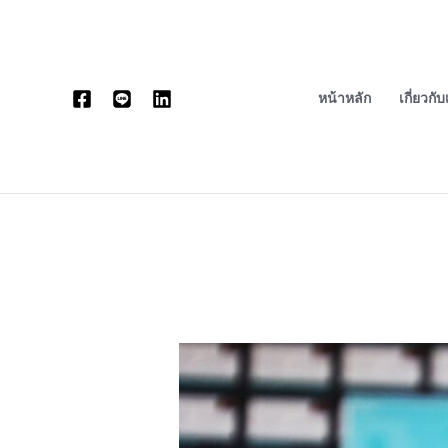
Skip
to
content
หน้าหลัก
เกี่ยวกั