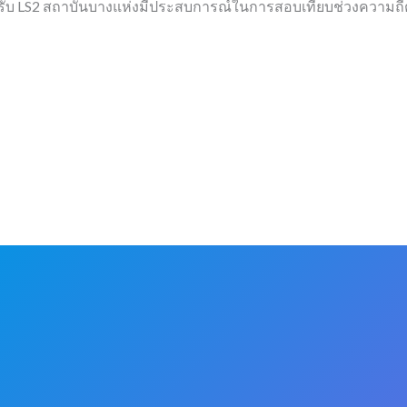
รับ LS2 สถาบันบางแห่งมีประสบการณ์ในการสอบเทียบช่วงความถี่ต