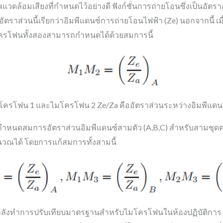
ดล้อมเสียงที่กำหนดไว้อย่างดี ฟังก์ชั่นการถ่ายโอนซึ่งเป็นอัต
ัตราส่วนนี้เรียกว่าอิมพีแดนซ์การถ่ายโอนไฟฟ้า (Ze) นอกจากนี้ เ
ครโฟนทั้งสองสามารถกำหนดได้ด้วยสมการนี้
ครโฟน 1 และไมโครโฟน 2 Ze/Za คืออัตราส่วนระหว่างอิมพีแดน
หนดสมการอัตราส่วนอิมพีแดนซ์สามตัว (A,B,C) สำหรับสามชุดค่าผส
ได้ โดยการแก้สมการทั้งสามนี้
ังทำการปรับเทียบมาตรฐานสำหรับไมโครโฟนในห้องปฏิบัติการ ช่ว