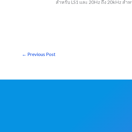
สำหรับ LS1 และ 20Hz ถึง 20kHz สำห
←
Previous Post