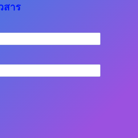
าวสาร