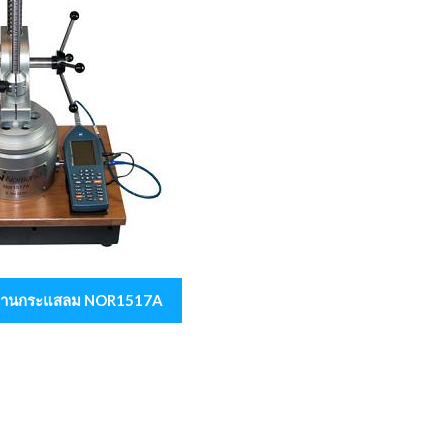
นทานกระแสลม NOR1517A