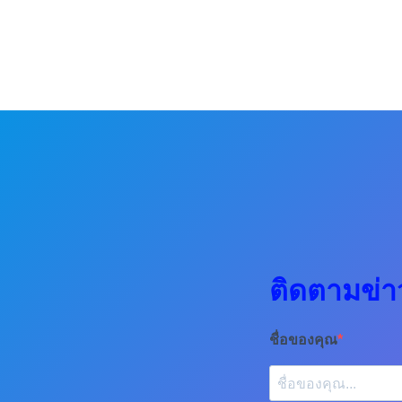
ติดตามข่
ชื่อของคุณ