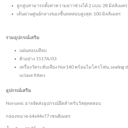
ลูกสูบสามารถตั้งค่าความยาวช่วงได้ 2 แบบ: 28 มิลลิเมตร
เส้นผ่านศูนย์กลางของชิ้นทดสอบสูงสุด: 100 มิลลิเมตร
รวมอุปกรณ์เสริม
แผ่นสอบเทียบ
ตัวอย่าง 1517A/03
เครื่องวัดระดับเสียง Nor140 พร้อมไมโครโฟน, sealing d
octave filters
อุปกรณ์เสริม
Norsonic อาจจัดส่งอุปกรณ์ยึดสำหรับวัสดุทดสอบ
กล่องขนาด 64x44x77 เซนติเมตร