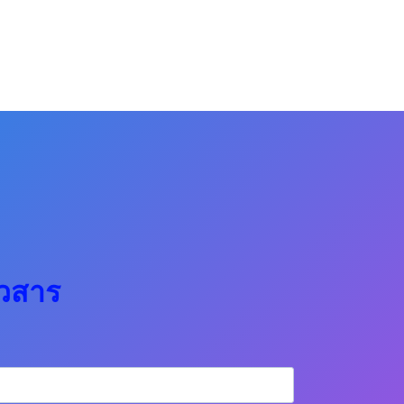
าวสาร