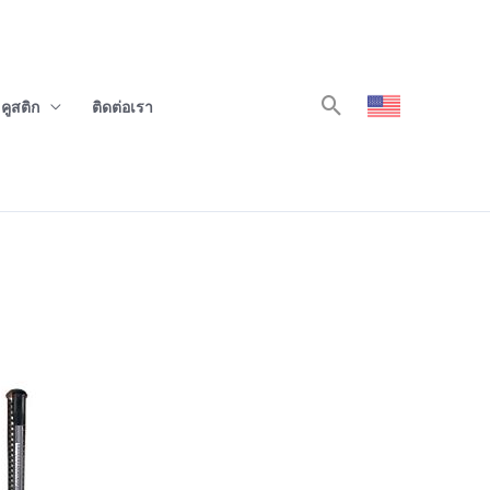
Search
คูสติก
ติดต่อเรา