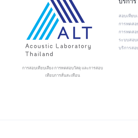
บริการ
สอบเทียบเ
การทดสอบ
การทดสอบว
ระบบสอบเท
บริการสอบ
การสอบเทียบเสียง การทดสอบวัสดุ และการสอบ
เทียบการสั่นสะเทือน