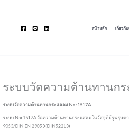
Skip
to
content
หน้าหลัก
เกี่ยวกั
ระบบวัดความต้านทานก
ระบบวัดความต้านทานกระแสลม Nor1517A
ระบบ Nor1517A วัดความต้านทานกระแสลมในวัสดุที่มีรูพรุน
9053/DIN EN 29053 (DIN52213)