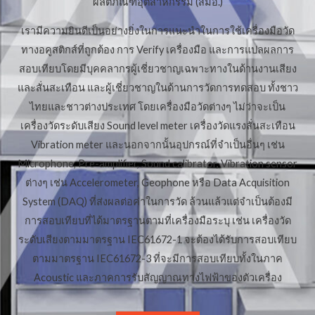
ผลิตภัณฑ์อุตสาหกรรม (สมอ.)
เรามีความยินดีเป็นอย่างยิ่งในการแนะนำในการใช้เครื่องมือวัด
ทางอคูสติกส์ที่ถูกต้อง การ Verify เครื่องมือ และการแปลผลการ
สอบเทียบโดยมีบุคคลากรผู้เชี่ยวชาญเฉพาะทางในด้านงานเสียง
และสั่นสะเทือน และผู้เชี่ยวชาญในด้านการวัดการทดสอบ ทั้งชาว
ไทยและชาวต่างประเทศ โดยเครื่องมือวัดต่างๆ ไม่ว่าจะเป็น
เครื่องวัดระดับเสียง Sound level meter เครื่องวัดแรงสั่นสะเทือน
Vibration meter และนอกจากนั้นอุปกรณ์ที่จำเป็นอื่นๆ เช่น
Microphone, Pre-amplifier, Sound calibrator, Vibration sensor
ต่างๆ เช่น Accelerometer, Geophone หรือ Data Acquisition
System (DAQ) ที่ส่งผลต่อค่าในการวัด ล้วนแล้วแต่จำเป็นต้องมี
การสอบเทียบที่ได้มาตรฐานตามที่เครื่องมือระบุ เช่น เครื่องวัด
ระดับเสียงตามมาตรฐาน IEC61672-1 จะต้องได้รับการสอบเทียบ
ตามมาตรฐาน IEC61672-3 ที่จะมีการสอบเทียบทั้งในภาค
Acoustic และภาคการรับสัญญาณทางไฟฟ้าของตัวเครื่อง