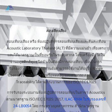
Skip
to
content
สอบเทียบเสียง
สอบเทียบเสียง หรือ ห้องปฏิบติการสอบเทียบเสียงและสั่นสะเทือน
Acoustic Laboratory Thailand (ALT) ที่มีความแม่นยำ เที่ยงตรง
และได้มาตรฐานเป็นที่ยอมรับในระดับสากล โดยเครื่องมือวัดใน
งานอคูสติกส์ทุกชนิดจำเป็นต้องมีการสอบเทียบ เพื่อเป็นการ
รับรองว่าเครื่องมือของท่านยังสามารถใช้งานได้อยู่ใน Range
ของการใช้งานในการวัดหรือทดสอบ และสามารถสอบย้อนกลับ
Traceability ได้ตามกระบวนการของ ISO/IEC17025
การรับรองระบบงานห้องปฏิบัติการสอบเทียบในสาขา Acoustics
ตามมาตรฐาน ISO/IEC 17025: 2017,
ILAC-RMA ใบรับรองเลขที่
24-LB0054
โดย กระทรวงอุตสาหกรรม สำนักมาตรฐาน