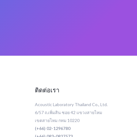
ติดต่อเรา
Acoustic Laboratory Thailand Co., Ltd.
6/57 ถ.เพิ่มสิน ซอย 42 แขวงสายไหม
เขตสายไหม กทม 10220
(+66) 02-1296780
(+66) 083-0827573