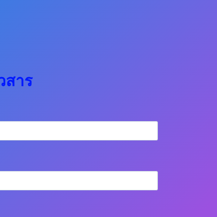
าวสาร