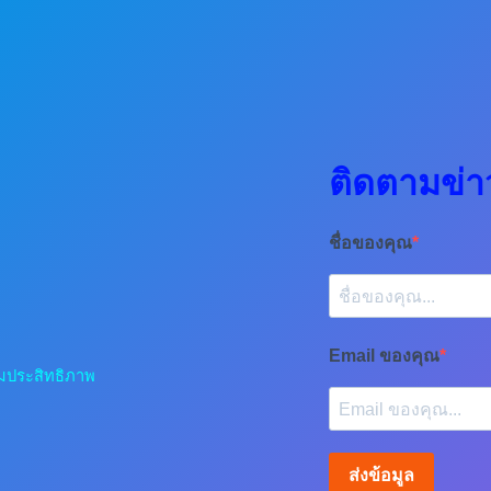
ติดตามข่
ชื่อของคุณ
Email ของคุณ
็มประสิทธิภาพ
ส่งข้อมูล