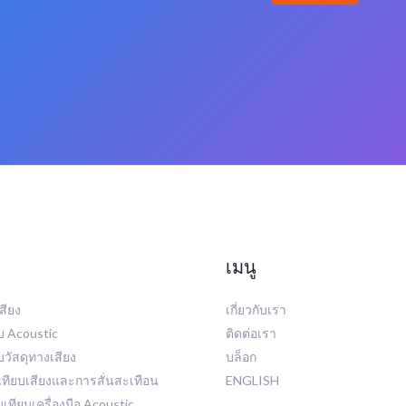
เมนู
สียง
เกี่ยวกับเรา
 Acoustic
ติดต่อเรา
ัสดุทางเสียง
บล็อก
ียบเสียงและการสั่นสะเทือน
ENGLISH
เทียบเครื่องมือ Acoustic