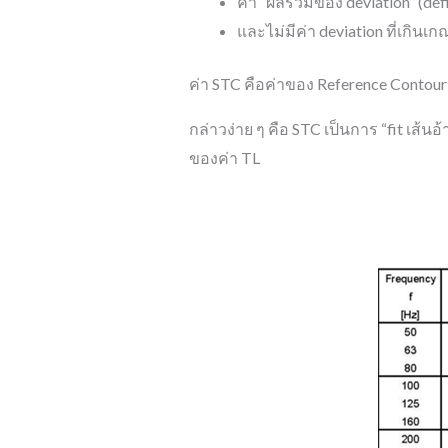
ค่า “ผลรวมของ deviation” (def
และไม่มีค่า deviation ที่เกิน
ค่า STC คือค่าของ Reference Contour ท
กล่าวง่าย ๆ คือ STC เป็นการ “fit เส้น
ของค่า TL