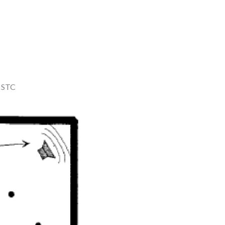
า STC