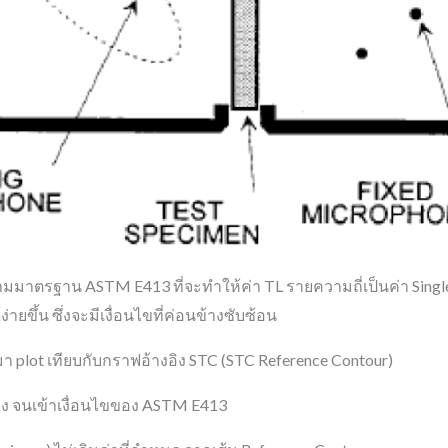
มาตรฐาน ASTM E413 ที่จะทำให้ค่า TL รายความถี่เป็นค่า Single 
ง่ายขึ้น ซึ่งจะมีเงื่อนไขที่ค่อนข้างซับซ้อน
า plot เทียบกับกราฟอ้างอิง STC (STC Reference Contour)
ือลง จนเข้าเงื่อนไขของ ASTM E413