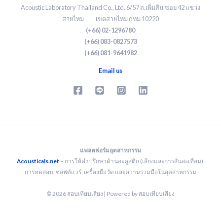
Acoustic Laboratory Thailand Co., Ltd. 6/57 ถ.เพิ่มสิน ซอย 42 แขวง
สายไหม เขตสายไหม กทม 10220
(+66) 02-1296780
(+66) 083-0827573
(+66) 081-9641982
Email us
แพลตฟอร์มอุตสาหกรรม
Acousticals.net
– การให้คำปรึกษาด้านอะคูสติก (เสียงและการสั่นสะเทือน),
การทดสอบ, ซอฟต์แวร์, เครื่องมือวัด และความร่วมมือในอุตสาหกรรม
© 2026 สอบเทียบเสียง | Powered by สอบเทียบเสียง