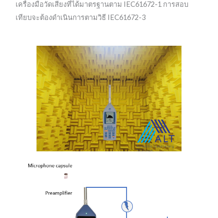
เครื่องมือวัดเสียงที่ได้มาตรฐานตาม IEC61672-1 การสอบ
เทียบจะต้องดำเนินการตามวิธี IEC61672-3