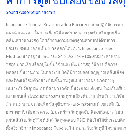
เสียง
ของ
Sound Absorption
/
admin
วัสดุ
Impedance Tube vs Reverberation Room ทางห้องปฏิบัติการขอ
แนะนำแนวทางในการเลือกวิธีทดสอบค่าการดูดซับหรือดูดกลืน
คลื่นเสียงของวัสดุ โดยอ้างอิงตามมาตรฐานสากลที่ได้รับการ
ยอมรับ ซึ่งแบ่งออกเป็น 2 วิธีหลัก ได้แก่: 1. Impedance Tube
Method มาตรฐาน: ISO 10534-2, ASTM E1050เหมาะสำหรับ:
วัสดุขนาดเล็กหรืออยู่ในขั้นวิจัยและพัฒนาวัสดุ วิธีการ คือการ
ทดสอบชิ้นงานภายในท่อระบบปิดที่มีการปล่อยสัญญาณคลื่นเสียง
และต้องเตรียมตัวอย่างเป็นชิ้นงานรูปแบบวงกลมขนาดต่างๆ
เหมาะกับวัสดุประเภทที่สามารถตัดเป็นวงกลมได้ เช่น โฟมกันเสียง
แบบแผ่นเล็ก (Acoustic foam) วัสดุซับเสียงต้นแบบสำหรับงานวิจัย
ผ้า, หนัง, พรมขนาดเล็ก วัสดุชีวภาพ (Bio-materials) เช่น เส้นใย
ธรรมชาติ, เยื่อกระดาษ, ใยมะพร้าว วัสดุดูดซับเสียงชนิดบาง (เช่น
แผ่นเส้นใย, วัสดุรีไซด์เคิล) วัสดุทดสอบ R&D ที่ยังไม่ได้ขึ้นระบบติด
ตั้งจริง วิธีการ Impedance Tube จะไม่เหมาะกับ: วัสดุที่มีความหนา