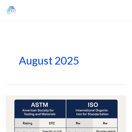
Skip
to
content
August 2025
ASTM
vs
ISO
การ
วัด