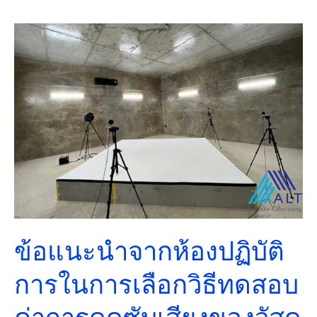
ข้อ
แนะนำ
จาก
ห้อง
ปฏิบัติ
การ
ใน
การ
เลือก
วิธี
ทดสอบ
ข้อแนะนำจากห้องปฏิบัติ
ค่า
การ
การในการเลือกวิธีทดสอบ
ดูด
ซับ
ค่าการดูดซับเสียงของวัสดุ