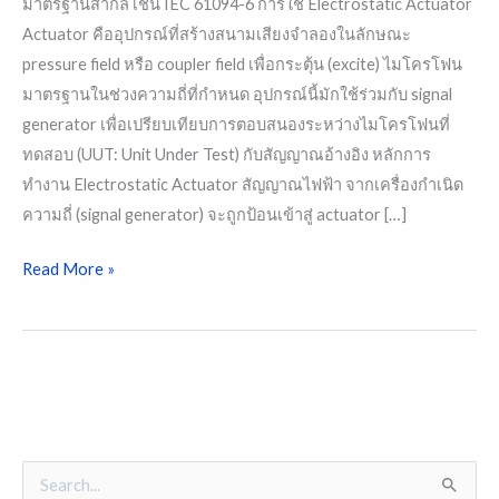
มาตรฐานสากล เช่น IEC 61094-6 การใช้ Electrostatic Actuator
Actuator คืออุปกรณ์ที่สร้างสนามเสียงจำลองในลักษณะ
pressure field หรือ coupler field เพื่อกระตุ้น (excite) ไมโครโฟน
มาตรฐานในช่วงความถี่ที่กำหนด อุปกรณ์นี้มักใช้ร่วมกับ signal
generator เพื่อเปรียบเทียบการตอบสนองระหว่างไมโครโฟนที่
ทดสอบ (UUT: Unit Under Test) กับสัญญาณอ้างอิง หลักการ
ทำงาน Electrostatic Actuator สัญญาณไฟฟ้า จากเครื่องกำเนิด
ความถี่ (signal generator) จะถูกป้อนเข้าสู่ actuator […]
Read More »
S