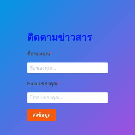
ติดตามข่าวสาร
ชื่อของคุณ
Email ของคุณ
ส่งข้อมูล