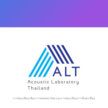
การสอบเทียบเสียง การทดสอบวัสดุ และการสอบเทียบการสั่นสะเทือน