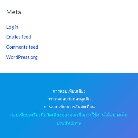
Meta
Log in
Entries feed
Comments feed
WordPress.org
การสอบเทียบเสียง
การทดสอบวัสดุอะคูสติก
การสอบเทียบการสั่นสะเทือน
สอบเทียบเครื่องมือวัดเสียงของคุณเพื่อการใช้งานได้อย่างเต็ม
ประสิทธิภาพ