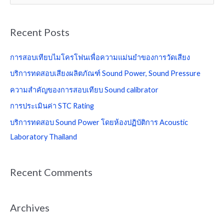
e
a
Recent Posts
r
c
การสอบเทียบไมโครโฟนเพื่อความแม่นยำของการวัดเสียง
h
บริการทดสอบเสียงผลิตภัณฑ์ Sound Power, Sound Pressure
f
ความสำคัญของการสอบเทียบ Sound calibrator
o
การประเมินค่า STC Rating
r
บริการทดสอบ Sound Power โดยห้องปฏิบัติการ Acoustic
:
Laboratory Thailand
Recent Comments
Archives