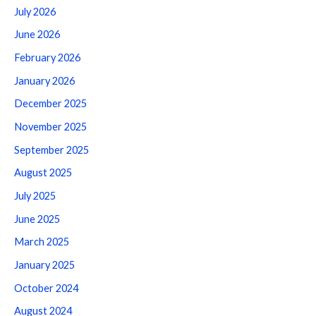
July 2026
June 2026
February 2026
January 2026
December 2025
November 2025
September 2025
August 2025
July 2025
June 2025
March 2025
January 2025
October 2024
August 2024