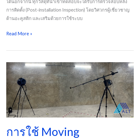
ได้นอกจากนี้ ทุกวัสดุที่นำเข้าทดสอบจะได้รับการตรวจสอบหลัง
การติดตั้ง (Post-installation Inspection) โดยวิศวกรผู้เชี่ยวชาญ
ด้านอะคูสติก และเสริมด้วยการใช้ระบบ
Read More »
การ
ใช้
Moving
Microphone
ใน
การ
ทดสอบ
ค่า
การใช้ Moving
STC