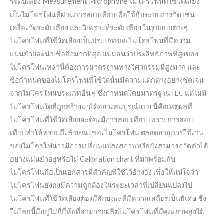
ระดับเสียง Measurement Microphone ไมโครโฟนที่ใช้วัดเสียง
เป็นไมโครโฟนที่ผ่านการสอบเทียบเพื่อใช้กับระบบการวัด เช่น
เครื่องวัดระดับเสียง และวิเคราะห์ระดับเสียง ในรูปแบบต่างๆ
ไมโครโฟนที่ใช้วัดเสียงเป็นประเภทของไมโครโฟนที่มีความ
แม่นยำและน่าเชื่อถือมากที่สุด แน่นอนว่าประสิทธิภาพที่สูงของ
ไมโครโฟนเหล่านี้ต้องการมาตรฐานทางวิศวกรรมที่สูงมาก และ
ข้อกำหนดของไมโครโฟนที่ใช้วัดนั้นมีความแตกต่างอย่างชัดเจน
จากไมโครโฟนประเภทอื่น ๆ ซึ่งกำหนดโดยมาตรฐาน IEC แต่ไม่มี
ไมโครโฟนใดที่ถูกสร้างมาได้อย่างสมบูรณ์แบบ นี่คือเหตุผลที่
ไมโครโฟนที่ใช้วัดเสียงจะต้องมีการสอบเทียบ เพราะการสอบ
เทียบทำให้ทราบถึงลักษณะของไมโครโฟน ตลอดอายุการใช้งาน
ของไมโครโฟนว่ามีการเปลี่ยนแปลงสภาพหรือยังสามารถวัดค่าได้
อย่างแม่นยำอยู่หรือไม่ Calibration chart ที่มาพร้อมกับ
ไมโครโฟนถือเป็นเอกสารที่สำคัญที่ใช้ไว้อ้างอิง เพื่อให้แน่ใจว่า
ไมโครโฟนยังคงมีความถูกต้องในระยะเวลาที่เปลี่ยนแปลงไป
ไมโครโฟนที่ใช้วัดเสียงต้องมีลักษณะที่มีความเสถียรเป็นพิเศษ ซึ่ง
ในโลกนี้มีอยู่ไม่กี่ยี่ห้อที่สามารถผลิตไมโครโฟนที่มีคุณภาพสูงได้