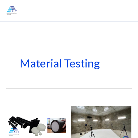
Skip
to
content
Material Testing
อยาก
รู้
ว่า
วัสดุ
ของ