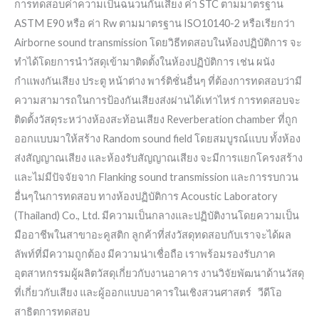
การทดสอบค่าความเป็นฉนวนกันเสียง ค่า STC ตามมาตรฐาน
ASTM E90 หรือ ค่า Rw ตามมาตรฐาน ISO10140-2 หรือเรียกว่า
Airborne sound transmission โดยวิธีทดสอบในห้องปฏิบัติการ จะ
ทำได้โดยการนำวัสดุเข้ามาติดตั้งในห้องปฏิบัติการ เช่น ผนัง
กำแพงกันเสียง ประตู หน้าต่าง พาร์ติชั่นอื่นๆ ที่ต้องการทดสอบว่ามี
ความสามารถในการป้องกันเสียงส่งผ่านได้เท่าไหร่ การทดสอบจะ
ติดตั้งวัสดุระหว่างห้องสะท้อนเสียง Reverberation chamber ที่ถูก
ออกแบบมาให้สร้าง Random sound field โดยสมบูรณ์แบบ ทั้งห้อง
ส่งสัญญาณเสียง และห้องรับสัญญาณเสียง จะมีการแยกโครงสร้าง
และไม่มีปัจจัยจาก Flanking sound transmission และการรบกวน
อื่นๆในการทดสอบ ทางห้องปฏิบัติการ Acoustic Laboratory
(Thailand) Co., Ltd. มีความเป็นกลางและปฏิบัติงานโดยความเป็น
มืออาชีพในสาขาอะคูสติก ลูกค้าที่ส่งวัสดุทดสอบกับเราจะได้ผล
ลัพท์ที่มีความถูกต้อง มีความน่าเชื่อถือ เราพร้อมรองรับภาค
อุตสาหกรรมผู้ผลิตวัสดุเกี่ยวกับงานอาคาร งานวิจัยพัฒนาด้านวัสดุ
ที่เกี่ยวกับเสียง และผู้ออกแบบอาคารในเชิงสวนศาสตร์ วีดีโอ
สาธิตการทดสอบ