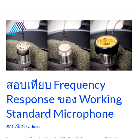
สอบ
เทียบ
Frequency
Response
ของ
Working
Standard
สอบเทียบ Frequency
Microphone
Response ของ Working
Standard Microphone
สอบเทียบ
/
admin