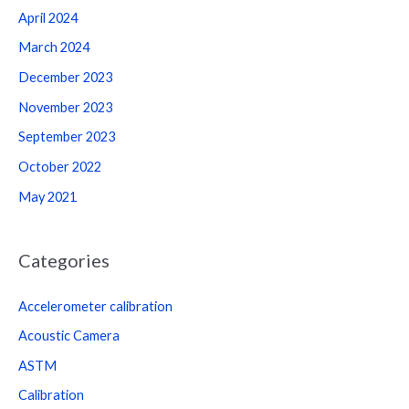
April 2024
March 2024
December 2023
November 2023
September 2023
October 2022
May 2021
Categories
Accelerometer calibration
Acoustic Camera
ASTM
Calibration