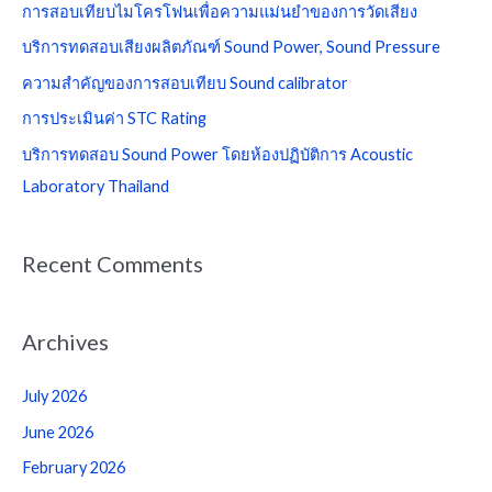
c
การสอบเทียบไมโครโฟนเพื่อความแม่นยำของการวัดเสียง
h
บริการทดสอบเสียงผลิตภัณฑ์ Sound Power, Sound Pressure
f
ความสำคัญของการสอบเทียบ Sound calibrator
o
การประเมินค่า STC Rating
r
บริการทดสอบ Sound Power โดยห้องปฏิบัติการ Acoustic
:
Laboratory Thailand
Recent Comments
Archives
July 2026
June 2026
February 2026