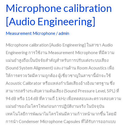
Microphone calibration
[Audio Engineering]
Measurement Microphone
/
admin
Microphone calibration [Audio Engineering] ในสาขา Audio
Engineering การใช้งาน Measurement Microphone ที่มีความ
แม่นยำสูงถือเป็นปัจจัยสำคัญสำหรับการปรับแต่งระบบเสียง
(Sound System Alignment) และงานด้าน Room Acoustics เพื่อ
ให้การตรวจวัดมีความถูกต้อง ผู้เชี่ยวชาญในสาขานี้มักจะใช้
Acoustic Calibrator หรือแหล่งกำเนิดเสียงอ้างอิงมาตรฐาน ซึ่ง
สามารถสร้างระดับความดันเสียง (Sound Pressure Level, SPL) ที่
94 dB หรือ 114 dB ที่ความถี่ 1 kHz เพื่อทดสอบและตรวจสอบความ
แม่นยำของไมโครโฟนก่อนการปฏิบัติงานจริง ในปัจจุบัน
เทคโนโลยีการพัฒนาไมโครโฟนมีความก้าวหน้ามากขึ้น โดยมี
การนำ Condenser Microphone Capsules ที่ได้รับการออกแบบ