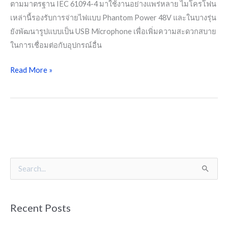
ตามมาตรฐาน IEC 61094-4 มาใช้งานอย่างแพร่หลาย ไมโครโฟน
เหล่านี้รองรับการจ่ายไฟแบบ Phantom Power 48V และในบางรุ่น
ยังพัฒนารูปแบบเป็น USB Microphone เพื่อเพิ่มความสะดวกสบาย
ในการเชื่อมต่อกับอุปกรณ์อื่น
Read More »
S
e
a
Recent Posts
r