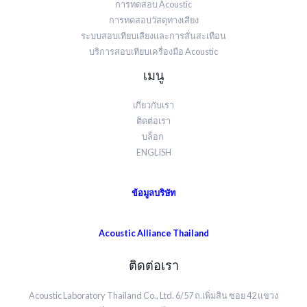
การทดสอบ Acoustic
การทดสอบวัสดุทางเสียง
ระบบสอบเทียบเสียงและการสั่นสะเทือน
บริการสอบเทียบเครื่องมือ Acoustic
เมนู
เกี่ยวกับเรา
ติดต่อเรา
บล็อก
ENGLISH
ข้อมูลบริษัท
Acoustic Alliance Thailand
ติดต่อเรา
Acoustic Laboratory Thailand Co., Ltd. 6/57 ถ.เพิ่มสิน ซอย 42 แขวง