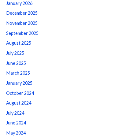
January 2026
December 2025
November 2025
September 2025
August 2025
July 2025
June 2025
March 2025
January 2025
October 2024
August 2024
July 2024
June 2024
May 2024