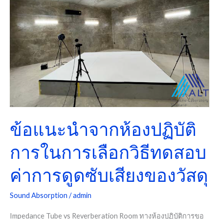
จาก
ห้อง
ปฏิบัติ
การ
ใน
การ
เลือก
วิธี
ทดสอบ
ข้อแนะนำจากห้องปฏิบัติ
ค่า
การ
การในการเลือกวิธีทดสอบ
ดูด
ซับ
ค่าการดูดซับเสียงของวัสดุ
เสียง
ของ
Sound Absorption
/
admin
วัสดุ
Impedance Tube vs Reverberation Room ทางห้องปฏิบัติการขอ