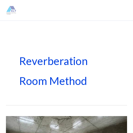
Skip
to
content
Reverberation
Room Method
ข้อ
แนะนำ