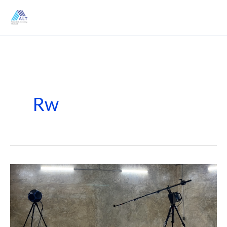
Skip
to
content
Rw
มาตรฐาน
และ
การ
ทดสอบ
กำแพง